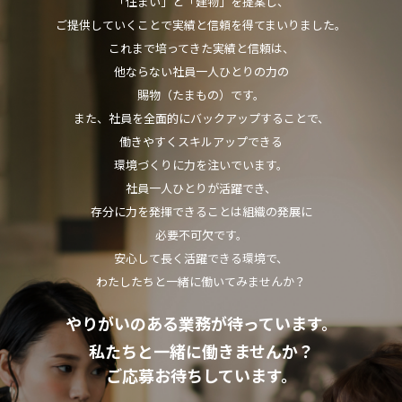
「住まい」と「建物」を提案し、
ご提供していくことで実績と信頼を得てまいりました。
これまで培ってきた実績と信頼は、
他ならない社員一人ひとりの力の
賜物（たまもの）です。
また、社員を全面的にバックアップすることで、
働きやすくスキルアップできる
環境づくりに力を注いでいます。
社員一人ひとりが活躍でき、
存分に力を発揮できることは組織の発展に
必要不可欠です。
安心して長く活躍できる環境で、
わたしたちと一緒に働いてみませんか？
やりがいのある業務が待っています。
私たちと一緒に働きませんか？
ご応募お待ちしています。