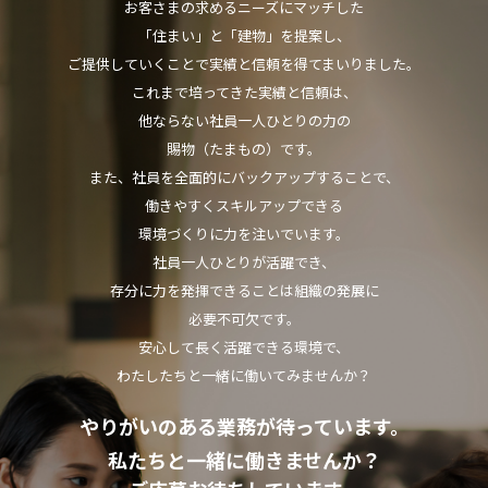
お客さまの求めるニーズにマッチした
「住まい」と「建物」を提案し、
ご提供していくことで実績と信頼を得てまいりました。
これまで培ってきた実績と信頼は、
他ならない社員一人ひとりの力の
賜物（たまもの）です。
また、社員を全面的にバックアップすることで、
働きやすくスキルアップできる
環境づくりに力を注いでいます。
社員一人ひとりが活躍でき、
存分に力を発揮できることは組織の発展に
必要不可欠です。
安心して長く活躍できる環境で、
わたしたちと一緒に働いてみませんか？
やりがいのある業務が待っています。
私たちと一緒に働きませんか？