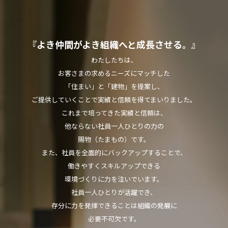
『よき仲間がよき組織へと成長させる。』
わたしたちは、
お客さまの求めるニーズにマッチした
「住まい」と「建物」を提案し、
ご提供していくことで実績と信頼を得てまいりました。
これまで培ってきた実績と信頼は、
他ならない社員一人ひとりの力の
賜物（たまもの）です。
また、社員を全面的にバックアップすることで、
働きやすくスキルアップできる
環境づくりに力を注いでいます。
社員一人ひとりが活躍でき、
存分に力を発揮できることは組織の発展に
必要不可欠です。