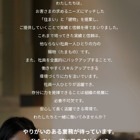
わたしたちは、
お客さまの求めるニーズにマッチした
「住まい」と「建物」を提案し、
ご提供していくことで実績と信頼を得てまいりました。
これまで培ってきた実績と信頼は、
他ならない社員一人ひとりの力の
賜物（たまもの）です。
また、社員を全面的にバックアップすることで、
働きやすくスキルアップできる
環境づくりに力を注いでいます。
社員一人ひとりが活躍でき、
存分に力を発揮できることは組織の発展に
必要不可欠です。
安心して長く活躍できる環境で、
わたしたちと一緒に働いてみませんか？
やりがいのある業務が待っています。