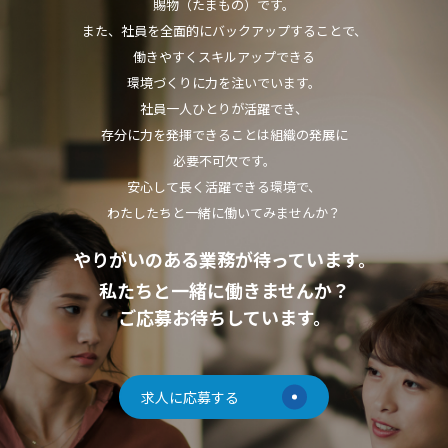
賜物（たまもの）です。
また、社員を全面的にバックアップすることで、
働きやすくスキルアップできる
環境づくりに力を注いでいます。
社員一人ひとりが活躍でき、
存分に力を発揮できることは組織の発展に
必要不可欠です。
安心して長く活躍できる環境で、
わたしたちと一緒に働いてみませんか？
やりがいのある業務が待っています。
私たちと一緒に働きませんか？
ご応募お待ちしています。
求人に応募する