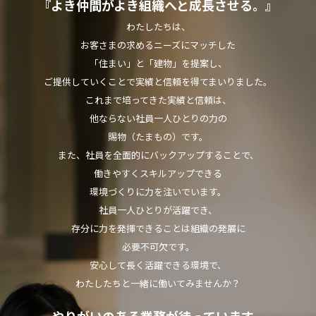
『よき仲間がよき組織へと成長させる。』
わたしたちは、
お客さまの求めるニーズにマッチした
「住まい」と「建物」を提案し、
ご提供していくことで実績と信頼を得てまいりました。
これまで培ってきた実績と信頼は、
他ならない社員一人ひとりの力の
賜物（たまもの）です。
また、社員を全面的にバックアップすることで、
働きやすくスキルアップできる
環境づくりに力を注いでいます。
社員一人ひとりが活躍でき、
存分に力を発揮できることは組織の発展に
必要不可欠です。
安心して長く活躍できる環境で、
わたしたちと一緒に働いてみませんか？
やりがいのある業務が待っています。